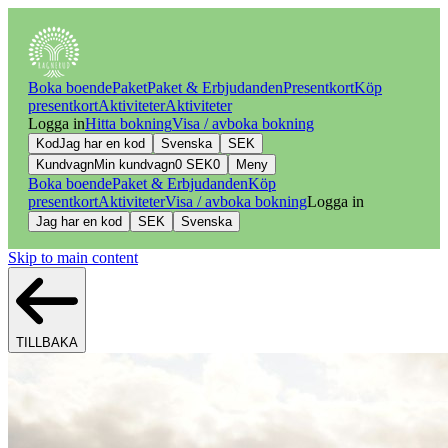
Boka boende
Paket
Paket & Erbjudanden
Presentkort
Köp
presentkort
Aktiviteter
Aktiviteter
Logga in
Hitta bokning
Visa / avboka bokning
Kod
Jag har en kod
Svenska
SEK
Kundvagn
Min kundvagn
0
SEK
0
Meny
Boka boende
Paket & Erbjudanden
Köp
presentkort
Aktiviteter
Visa / avboka bokning
Logga in
Jag har en kod
SEK
Svenska
Skip to main content
TILLBAKA