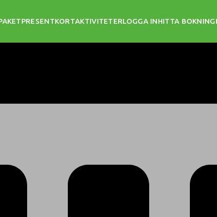
PAKET
PRESENTKORT
AKTIVITETER
LOGGA IN
HITTA BOKNING
SVENSKA