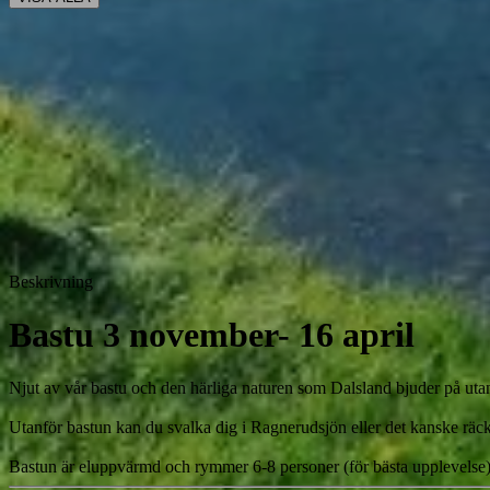
Beskrivning
Bastu 3 november- 16 april
Njut av vår bastu och den härliga naturen som Dalsland bjuder på utan
Utanför bastun kan du svalka dig i Ragnerudsjön eller det kanske räcke
Bastun är eluppvärmd och rymmer 6-8 personer (för bästa upplevelse).