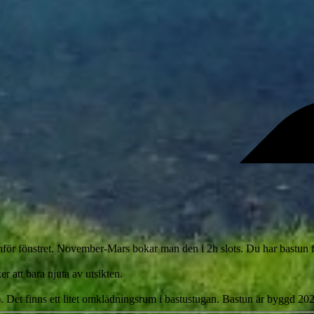
för fönstret. November-Mars bokar man den i 2h slots. Du har bastun för
r att bara njuta av utsikten.
 Det finns ett litet omklädningsrum i bastustugan. Bastun är byggd 20