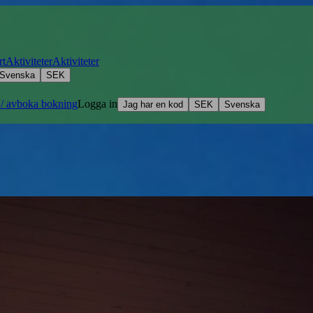
rt
Aktiviteter
Aktiviteter
Svenska
SEK
 / avboka bokning
Logga in
Jag har en kod
SEK
Svenska