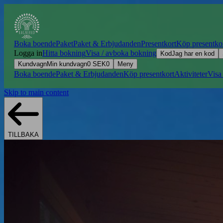
Boka boende
Paket
Paket & Erbjudanden
Presentkort
Köp presentko
Logga in
Hitta bokning
Visa / avboka bokning
Kod
Jag har en kod
Kundvagn
Min kundvagn
0
SEK
0
Meny
Boka boende
Paket & Erbjudanden
Köp presentkort
Aktiviteter
Visa
Skip to main content
TILLBAKA